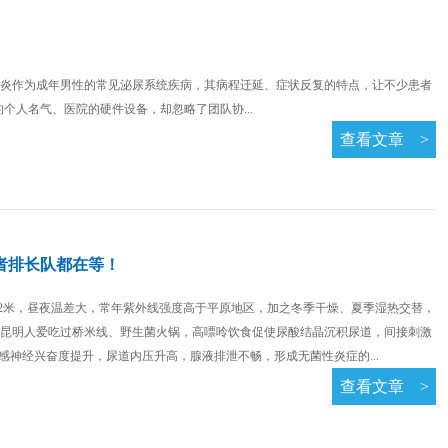
炎作为成年男性的常见泌尿系统疾病，其病程迁延、症状反复的特点，让不少患者
人名气、医院的硬件设备，却忽略了团队协...
查看文章
>
者排长队都在等！
92米，昼夜温差大，常年紫外线强度高于平原地区，加之冬季干燥、夏季湿热交替，
%。昆明人爱吃过桥米线、野生菌火锅，高嘌呤饮食促使尿酸结晶沉积尿道，间接刺激
感神经兴奋度提升，尿道内压升高，腺液排泄不畅，形成无菌性炎症的...
查看文章
>