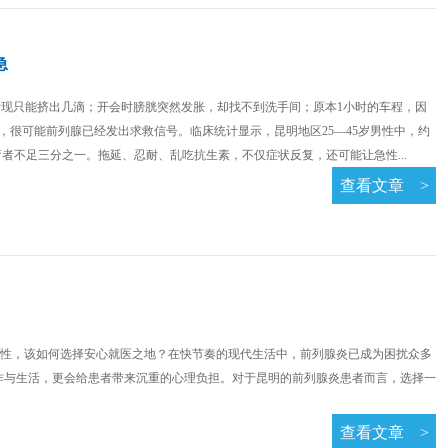
急
发现只能挤出几滴；开会时膀胱突然发胀，却找不到洗手间；原本1小时的车程，因
，很可能前列腺已经发出求救信号。临床统计显示，昆明地区25—45岁男性中，约
者不足三分之一。拖延、忍耐、乱吃抗生素，不仅症状反复，还可能让急性...
查看文章
>
性，该如何选择安心就医之地？在快节奏的现代生活中，前列腺炎已成为困扰众多
作与生活，更会给患者带来沉重的心理负担。对于昆明的前列腺炎患者而言，选择一
查看文章
>