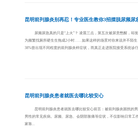
昆明前列腺炎别再忍！专业医生教你3招摆脱尿频尿
尿频尿急真的只是“上火”？ 凌晨三点，第五次被尿意憋醒，却
为频繁找厕所硬生生拖成2小时……如果这样的场景对你来说并不陌生
38%曾出现不同程度的前列腺炎样症状，而真正走进医院接受系统诊疗
昆明前列腺炎患者就医去哪比较安心
昆明前列腺炎患者就医去哪比较安心前言：被前列腺炎困扰的男
男性的常见疾病。尿频、尿急、会阴部胀痛等症状，不仅影响日常工
家靠...