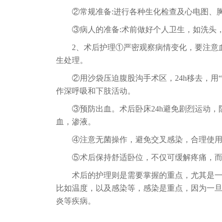
②常规准备:进行各种生化检查及心电图、
③病人的准备:术前做好个人卫生，如洗头
2、术后护理①严密观察病情变化，要注意
生处理。
②用沙袋压迫腹股沟手术区，24h移去，用
作深呼吸和下肢活动。
③预防出血。术后卧床24h避免剧烈运动
血，渗液。
④注意无菌操作，避免交叉感染，合理使
⑤术后保持舒适卧位，不仅可缓解疼痛，
术后的护理则是需要掌握的重点，尤其是
比如温度，以及感染等，感染是重点，因为一
炎等疾病。