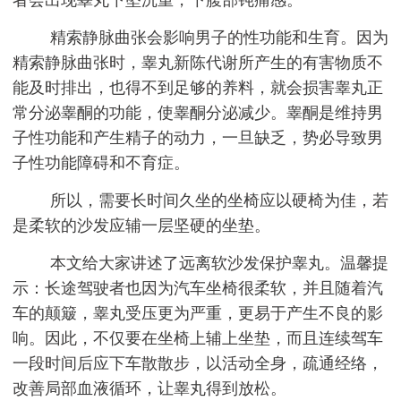
精索静脉曲张会影响男子的性功能和生育。因为
精索静脉曲张时，睾丸新陈代谢所产生的有害物质不
能及时排出，也得不到足够的养料，就会损害睾丸正
常分泌睾酮的功能，使睾酮分泌减少。睾酮是维持男
子性功能和产生精子的动力，一旦缺乏，势必导致男
子性功能障碍和不育症。
所以，需要长时间久坐的坐椅应以硬椅为佳，若
是柔软的沙发应辅一层坚硬的坐垫。
本文给大家讲述了远离软沙发保护睾丸。温馨提
示：长途驾驶者也因为汽车坐椅很柔软，并且随着汽
车的颠簸，睾丸受压更为严重，更易于产生不良的影
响。因此，不仅要在坐椅上辅上坐垫，而且连续驾车
一段时间后应下车散散步，以活动全身，疏通经络，
改善局部血液循环，让睾丸得到放松。