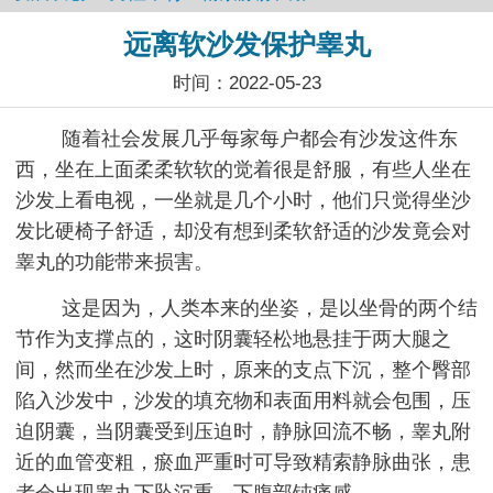
远离软沙发保护睾丸
时间：2022-05-23
随着社会发展几乎每家每户都会有沙发这件东
西，坐在上面柔柔软软的觉着很是舒服，有些人坐在
沙发上看电视，一坐就是几个小时，他们只觉得坐沙
发比硬椅子舒适，却没有想到柔软舒适的沙发竟会对
睾丸的功能带来损害。
这是因为，人类本来的坐姿，是以坐骨的两个结
节作为支撑点的，这时阴囊轻松地悬挂于两大腿之
间，然而坐在沙发上时，原来的支点下沉，整个臀部
陷入沙发中，沙发的填充物和表面用料就会包围，压
迫阴囊，当阴囊受到压迫时，静脉回流不畅，睾丸附
近的血管变粗，瘀血严重时可导致精索静脉曲张，患
者会出现睾丸下坠沉重，下腹部钝痛感。