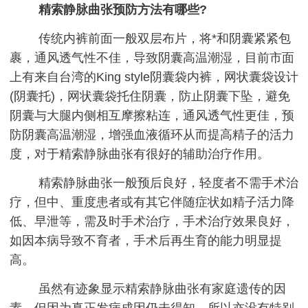
精索静脉曲张预防方法有哪些?
传统内裤前面一般双层布片，将*和阴囊紧紧包
裹，通风透气性不佳，导致阴囊高温潮湿，目前市面
上有来自台湾的King style阴囊袋内裤，网状囊袋设计
(阴囊托)，网状囊袋托住阴囊，防止阴囊下坠，避免
阴囊与大腿内侧相互摩擦粘连，通风透气性更佳，预
防阴囊高温潮湿，增强血液循环从而提高精子的活力
度，对于精索静脉曲张有很好的辅助治疗作用。
精索静脉曲张一般预后良好，轻度者不需手术治
疗，但中、重度患者或有其它伴随症状如精子活力降
低、早泄等，需及时手术治疗，手术治疗效果良好，
如因本病导致不育者，手术后再生育的能力明显提
高。
虽然有迹象显示精索静脉曲张有家庭遗传的因
素，但因为真正发病成因仍未得知，所以亦没有特别