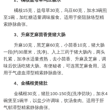
橘核15克，益母草30克，乌豆60克，加水3碗煎
至1碗，加红糖适量调味服食。适用于瘀阻脉络型精
索静脉曲张。
3、升麻芝麻茴香煲猪大肠
升麻10克，黑芝麻60克，小茴香10克，猪大肠
一段(约30厘米，洗净)。入上三药于猪大肠内，两头
扎紧，加净水适量煮熟，去小茴香、升麻及芝麻，调
味后饮汤吃猪大肠。有便秘者，可连黑芝麻食用。适
用于气虚血滞型精索静脉曲张。
4、金橘根煲猪肚
金橘根30克，猪肚100-150克(洗净切块)，加水4
碗煲至1碗半，以盐少许调味，饮汤食肉。适用于肝
气郁滞型精索静脉曲张。