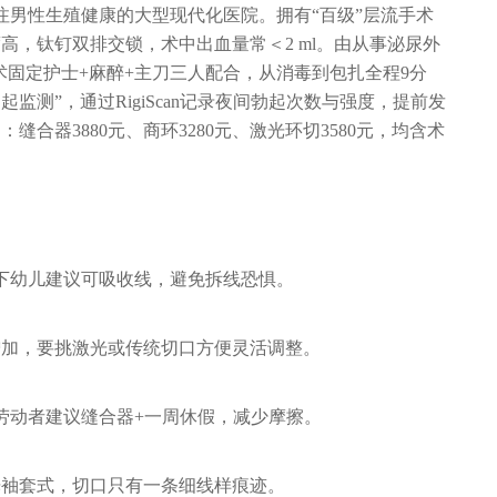
注男性生殖健康的大型现代化医院。拥有“百级”层流手术
高，钛钉双排交锁，术中出血量常＜2 ml。由从事泌尿外
手术固定护士+麻醉+主刀三人配合，从消毒到包扎全程9分
监测”，通过RigiScan记录夜间勃起次数与强度，提前发
合器3880元、商环3280元、激光环切3580元，均含术
下幼儿建议可吸收线，避免拆线恐惧。
增加，要挑激光或传统切口方便灵活调整。
劳动者建议缝合器+一周休假，减少摩擦。
光袖套式，切口只有一条细线样痕迹。