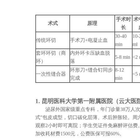
手术时
术
术式
原理
长
30-40
10-
传统环切
手术刀+电凝止血
min
ml
套环环切（商
内外环卡压缺血脱
5-8 min
<2 
环）
落
环形刀+缝合钉同步
8-12
一次性缝合器
<5 
完成
min
1. 昆明医科大学第一附属医院（云大医
泌尿外国家级重点专科，年门诊量38万人次。
式”包皮成型，切口碳化层薄、术后肿胀轻。周
观察2小时即可离院；学生凭证件免麻醉评估费。
加收耗材费1500元，公费医保可报60%。