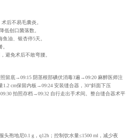
；术后不易毛囊炎。
，降低创口菌落数。
海鱼油、银杏停5天。
餐。
裤，避免术后不敢弯腰。
拍照留底→09:15 阴茎根部碘伏消毒3遍→09:20 麻醉医师注
量1.2 cm保留内板→09:24 安装缝合器，30°斜面下压
→09:30 拍照存档→09:32 自行走出手术间。整台缝合器术平
服头孢地尼0.1 g，q12h；控制饮水量≤1500 ml，减少夜