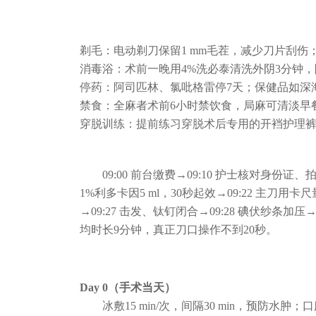
剃毛：电动剃刀保留1 mm毛茬，减少刀片刮伤
消毒浴：术前一晚用4%洗必泰清洗外阴3分钟
停药：阿司匹林、氯吡格雷停7天；保健品如深
禁食：全麻者术前6小时禁饮食，局麻可清淡早
穿脱训练：提前练习穿脱术后专用的开裆护理
09:00 前台缴费→09:10 护士核对身份证、
1%利多卡因5 ml，30秒起效→09:22 主刀用卡尺
→09:27 击发、钛钉闭合→09:28 碘伏纱条加压
均时长9分钟，真正刀口操作不到20秒。
Day 0（手术当天）
冰敷15 min/次，间隔30 min，预防水肿；口