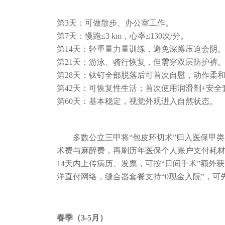
第3天：可做散步、办公室工作。
第7天：慢跑≤3 km，心率≤130次/分。
第14天：轻重量力量训练，避免深蹲压迫会阴
第21天：游泳、骑行恢复，但需穿双层防护裤
第28天：钛钉全部脱落后可首次自慰，动作柔
第42天：可恢复性生活；首次使用润滑剂+安
第60天：基本稳定，视觉外观进入自然状态。
多数公立三甲将“包皮环切术”归入医保甲
术费与麻醉费，再刷历年医保个人账户支付耗材
14天内上传病历、发票，可按“日间手术”额外
洋直付网络，缝合器套餐支持“0现金入院”，
春季（3-5月）