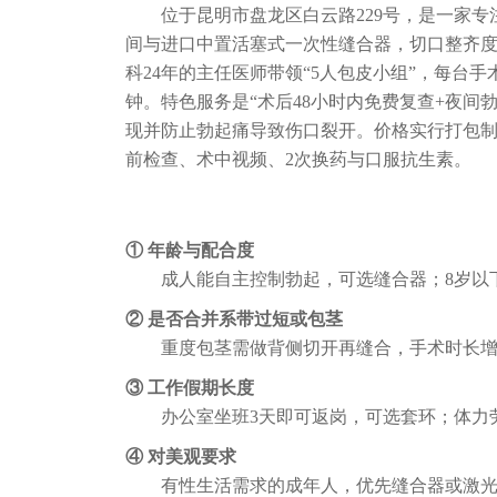
位于昆明市盘龙区白云路229号，是一家专
间与进口中置活塞式一次性缝合器，切口整齐度
科24年的主任医师带领“5人包皮小组”，每台
钟。特色服务是“术后48小时内免费复查+夜间勃起
现并防止勃起痛导致伤口裂开。价格实行打包制：缝
前检查、术中视频、2次换药与口服抗生素。
① 年龄与配合度
成人能自主控制勃起，可选缝合器；8岁以
② 是否合并系带过短或包茎
重度包茎需做背侧切开再缝合，手术时长
③ 工作假期长度
办公室坐班3天即可返岗，可选套环；体力
④ 对美观要求
有性生活需求的成年人，优先缝合器或激