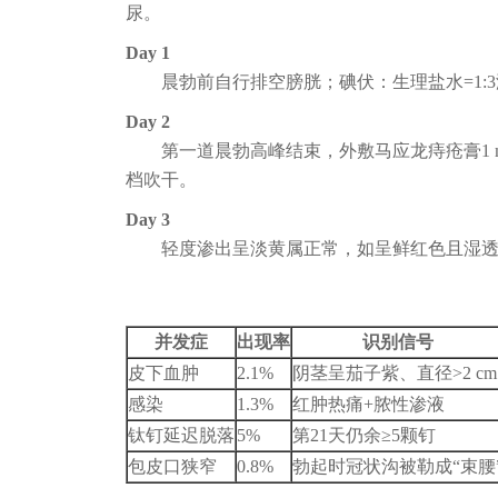
尿。
Day 1
晨勃前自行排空膀胱；碘伏：生理盐水=1:3
Day 2
第一道晨勃高峰结束，外敷马应龙痔疮膏1
档吹干。
Day 3
轻度渗出呈淡黄属正常，如呈鲜红色且湿透
并发症
出现率
识别信号
皮下血肿
2.1%
阴茎呈茄子紫、直径>2 cm
感染
1.3%
红肿热痛+脓性渗液
钛钉延迟脱落
5%
第21天仍余≥5颗钉
包皮口狭窄
0.8%
勃起时冠状沟被勒成“束腰