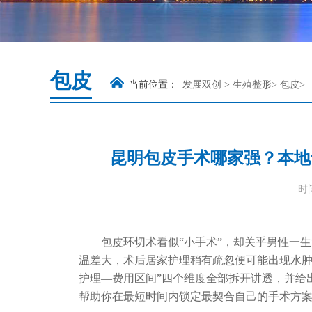
包皮
当前位置：
发展双创
>
生殖整形
>
包皮
>
昆明包皮手术哪家强？本地
时间
包皮环切术看似“小手术”，却关乎男性一
温差大，术后居家护理稍有疏忽便可能出现水肿
护理—费用区间”四个维度全部拆开讲透，并给
帮助你在最短时间内锁定最契合自己的手术方