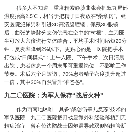
很多人不知道，重度精索静脉曲张会把睾丸局部
温度抬高2.5℃，相当于把精子日夜放在“桑拿房”。延
安医院泌尿男科引进3D高清腹腔镜，佩戴3D眼镜
后，曲张的静脉分支仿佛悬在空中的“树根”，主刀医
生可放大六倍进行立体缝合，平均手术时间缩短20分
钟，复发率降到2%以下。更贴心的是，医院把手术
打包成“日间模式”：上午入院、下午手术、次日清晨
出院，患者休息一个周末即可重返岗位，不影响工作
节奏。术后六个月随访，70%患者精子密度提升超过
一倍，其中20%自然晋升“准爸爸”。
九二〇医院：为军人保存“战后火种”
作为西南地区唯一具备“战创伤睾丸复苏”技术的
军队医院，九二〇医院把野战显微外科经验移植到无
精症治疗。曾有位边防战士因炮震导致双侧输精管断