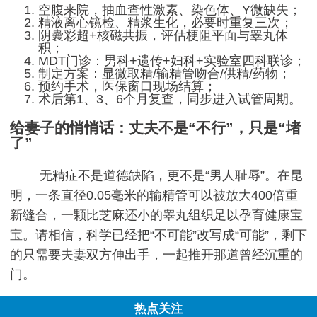
空腹来院，抽血查性激素、染色体、Y微缺失；
精液离心镜检、精浆生化，必要时重复三次；
阴囊彩超+核磁共振，评估梗阻平面与睾丸体
积；
MDT门诊：男科+遗传+妇科+实验室四科联诊；
制定方案：显微取精/输精管吻合/供精/药物；
预约手术，医保窗口现场结算；
术后第1、3、6个月复查，同步进入试管周期。
给妻子的悄悄话：丈夫不是“不行”，只是“堵
了”
无精症不是道德缺陷，更不是“男人耻辱”。在昆
明，一条直径0.05毫米的输精管可以被放大400倍重
新缝合，一颗比芝麻还小的睾丸组织足以孕育健康宝
宝。请相信，科学已经把“不可能”改写成“可能”，剩下
的只需要夫妻双方伸出手，一起推开那道曾经沉重的
门。
热点关注