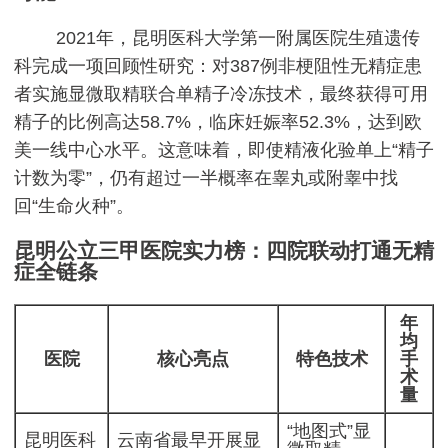
2021年，昆明医科大学第一附属医院生殖遗传
科完成一项回顾性研究：对387例非梗阻性无精症患
者实施显微取精联合单精子冷冻技术，最终获得可用
精子的比例高达58.7%，临床妊娠率52.3%，达到欧
美一线中心水平。这意味着，即使精液化验单上“精子
计数为零”，仍有超过一半概率在睾丸或附睾中找
回“生命火种”。
昆明公立三甲医院实力榜：四院联动打通无精
症全链条
年
均
医院
核心亮点
特色技术
手
术
量
“地图式”显
昆明医科
云南省最早开展显