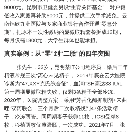
9000元。昆明市卫健委另设“生育关怀基金”，对户籍
低收入家庭再补助5000元，并提供二次手术减免。云
南锦欣九洲医院与多家商业银行合作开通“零息分
期”，把原本一次性缴纳的显微取精套餐拆成12期，
每月仅需1800元，大学生群体也能承担。
真实案例：从“零”到“二胎”的四年突围
张先生，32岁，昆明某IT公司程序员，婚后三年
精液常规三次“离心未见精子”。2019年底在云大医院
诊断为“47,XXY克氏综合征”，血清FSH高达38 IU/L。
第一周期显微取精失败，仅剩3条精子全部冷冻。
2020年，医院调整方案，采用“芳香化酶抑制剂+来曲
唑”双药联合，三个月后二次取精找到47条活动精
子，冷冻两管。同周期妻子获卵11枚，ICSI受精8
枚，移植两枚优质囊胚，一次成功。2021年7月，张