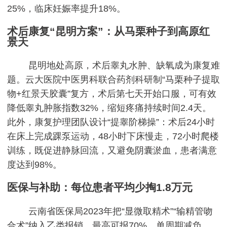
25%，临床妊娠率提升18%。
术后康复“昆明方案”：从马栗种子到高原红
景天
昆明地处高原，术后睾丸水肿、缺氧成为康复难
题。云大医院中医男科联合药剂科研制“马栗种子提取
物+红景天胶囊”复方，术后第七天开始口服，可有效
降低睾丸肿胀指数32%，缩短疼痛持续时间2.4天。
此外，康复护理团队设计“提睾阶梯操”：术后24小时
在床上完成踝泵运动，48小时下床慢走，72小时爬楼
训练，既促进静脉回流，又避免阴囊淤血，患者满意
度达到98%。
医保与补助：每位患者平均少掏1.8万元
云南省医保局2023年把“显微取精术”“输精管吻
合术”纳入乙类报销，最高可报70%，单周期减负