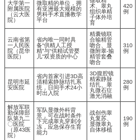
微取精
大学第一
微取精的单位，拥
术、睾丸
420
附属医院
有亚洲最大规模的
组织单精
例
（云大医
男科手术直播教学
子体外培
院）
平台
育
精囊镜联
云南省第
省内唯一同时具
合输精管
一人民医
备“供精人工授
吻合、显
310
院（昆华
精”与“供精试管婴
微附睾-输
例
医院）
儿”双资质的中心
精管套叠
吻合
3D腹腔镜
省内首家引进3D高
精索静脉
昆明市延
清精索静脉结扎系
280
结扎、睾
安医院
统，日间手术24小
例
丸微石症
时出入院
激光消融
解放军联
军队显微外科背
勤保障部
战创伤睾
景，可在战时条件
队第九二
丸复苏、
190
下完成睾丸穿刺冷
〇医院
显微睾丸
例
冻，应急保存生育
（原43医
自体移植
能力
院）