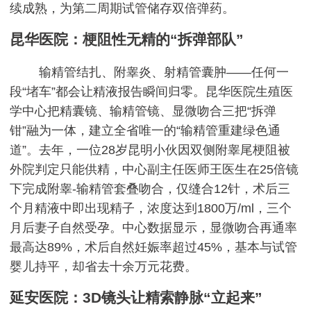
续成熟，为第二周期试管储存双倍弹药。
昆华医院：梗阻性无精的“拆弹部队”
输精管结扎、附睾炎、射精管囊肿——任何一
段“堵车”都会让精液报告瞬间归零。昆华医院生殖医
学中心把精囊镜、输精管镜、显微吻合三把“拆弹
钳”融为一体，建立全省唯一的“输精管重建绿色通
道”。去年，一位28岁昆明小伙因双侧附睾尾梗阻被
外院判定只能供精，中心副主任医师王医生在25倍镜
下完成附睾-输精管套叠吻合，仅缝合12针，术后三
个月精液中即出现精子，浓度达到1800万/ml，三个
月后妻子自然受孕。中心数据显示，显微吻合再通率
最高达89%，术后自然妊娠率超过45%，基本与试管
婴儿持平，却省去十余万元花费。
延安医院：3D镜头让精索静脉“立起来”