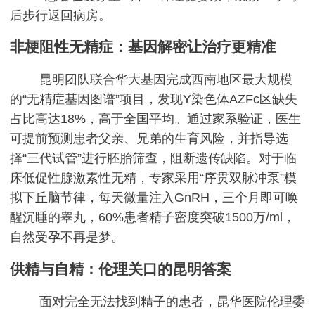
后步行返回病房。
非梗阻性无精症：基因解密让治疗更精准
昆明团队联合华大基因完成西南地区最大规模
的“无精症基因图谱”项目，发现Y染色体AZFc区缺失
占比高达18%，高于全国平均。通过家系验证，医生
可提前预测患者父亲、兄弟的生育风险，并指导选
择“三代试管”进行胚胎筛查，阻断遗传缺陷。对于临
床低促性腺激素性无精，专家采用“序贯双脉冲泵”模
拟下丘脑节律，每天微量注入GnRH，三个月即可唤
醒沉睡的睾丸，60%患者精子密度突破1500万/ml，
自然受孕不再是梦。
供精与自精：伦理关口的昆明答案
面对完全无法找到精子的患者，昆华医院伦理委