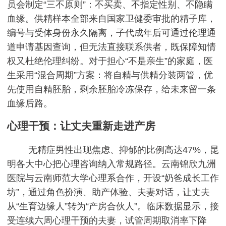
员会制定“三不原则”：不买卖、不指定性别、不隐瞒
血缘。供精样本全部来自国家卫健委审批的精子库，
编号与受体身份永久隔离，子代成年后可通过伦理通
道申请基因查询，但无法直接联系供者，既保障知情
权又杜绝伦理纠纷。对于担心“不是亲生”的家庭，医
生采用“混合周期”方案：将自精与供精分装两管，优
先使用自精胚胎，剩余胚胎冷冻保存，给未来留一条
血缘后路。
心理干预：让丈夫重新走进产房
无精症男性出现焦虑、抑郁的比例高达47%，昆
明各大中心把心理咨询纳入常规路径。云南锦欣九洲
医院与云南师范大学心理系合作，开设“奶爸成长工作
坊”，通过角色扮演、助产体验、夫妻对话，让丈夫
从“生育边缘人”转为“产房合伙人”。临床数据显示，接
受连续六周心理干预的夫妻，试管周期取消率下降