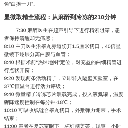
免“白挨一刀”。
显微取精全流程：从麻醉到冷冻的210分钟
7:30 麻醉医生在超声引导下进行精索阻滞，患
者保持清醒却无痛感；
8:10 主刀医生沿睾丸赤道切开1.5厘米切口，40倍显
微镜下逐层分离白膜与血管；
8:40 根据术前“热区地图”定位，对充盈的曲细精管进
行点状开窗；
9:20 发现两条活动精子，立即转入隔壁实验室，在
37℃恒温台进行活力评级；
9:40 微量精子冷冻芯片装载完成，投入液氮罐，温度
骤降速度控制在每分钟-18℃；
10:10 可吸收线缝合睾丸切口，外敷弹力绷带，手术
结束；
11:00 患者在复苏室喝下一杯红糖姜茶，观察一小时