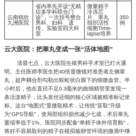
省内率先开设“无精
微量精子
症多学科联合门
冷冻芯
云南锦欣
诊”，一次挂号整合
片、睾丸
350
九洲医院
男科、妇科、遗
组织活性
例
传、实验室四大科
细胞Time-
室
lapse培养
云大医院：把睾丸变成一张“活体地图”
清晨七点，云大医院生殖男科手术室已灯火通
明。主任医师李医生把40倍显微镜对准患者左侧睾
丸，超声耦合剂勾勒出蜈蚣状白膜下的细微血管。半
小时后，他在直径不足0.3毫米的曲细精管里发现一
条活泼精子，比头发丝还细的核心区域被精准标记坐
标。这台“地图式”显微取精术，让传统“盲取”升级
为“GPS导航”，使局部组织损伤减少七成，术后睾丸
萎缩率低于1%。医院同步配备“单精子体外培育舱”，
将好不容易取到的精子在模拟输卵管环境的微滴中继