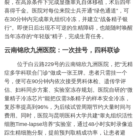
裂，在高原条件下完成显微睾丸自体移植，术后四年
喜得千金。医院对每位来院士兵开通“绿色通道”，可
在30分钟内完成睾丸组织冷冻，并建立“战备精子银
行”。即便日后出现不可逆的生精障碍，也能随时唤醒
当年冻存的“年轻版”精子，完成生育任务。
云南锦欣九洲医院：一次挂号，四科联诊
位于白云路229号的云南锦欣九洲医院，把“无精
症多学科联合门诊”做成一张王牌。患者只需挂一个
号，便可在90分钟内依次接受男科体检、遗传学评
估、妇科同步方案、实验室冻存规划。医院自研的“微
量精子冷冻芯片”能把仅需3条精子的样本安全冷冻，
复苏率提高到96%，为后续试管周期节约大量时间与
费用。同时，医院与昆明医科大学共建“睾丸组织活性
细胞Time-lapse培养”实验室，通过48小时实时录像追
踪生精细胞分裂，提前预判取精成功率，让患者避