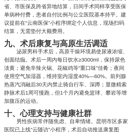
省、市医保及跨省异地结算，日间手术同样享受医保
单病种付费，患者自付比例与公立医院基本持平。建
议提前在“云南医保”小程序绑定个人信息，现场扫码
结算，无需垫付大额费用。
九、术后康复与高原生活调适
泌尿男科手术后，高原干燥环境易使尿液浓缩、
创面结痂。术后一周内每日饮水≥3000ml，保持尿色
淡黄；避免辛辣火锅、花椒鸡等“重口味”佳肴；夜间
使用空气加湿器，维持室内湿度40%—60%。前列腺
热蒸汽消融后30天内禁止骑自行车、深蹲；显微精索
静脉术后1周可慢跑，但1个月内避免篮球、攀岩等增
加腹压的运动。
十、心理支持与健康社群
男性疾病常伴随焦虑、自卑情绪。昆明市区多家
医院已上线“云随访”小程序，术后自动推送康复图