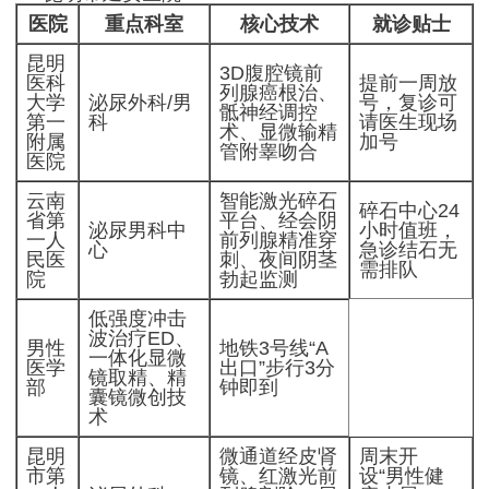
医院
重点科室
核心技术
就诊贴士
昆明
3D腹腔镜前
医科
提前一周放
列腺癌根治、
大学
泌尿外科/男
号，复诊可
骶神经调控
第一
科
请医生现场
术、显微输精
附属
加号
管附睾吻合
医院
云南
智能激光碎石
碎石中心24
省第
平台、经会阴
泌尿男科中
小时值班，
一人
前列腺精准穿
心
急诊结石无
民医
刺、夜间阴茎
需排队
院
勃起监测
低强度冲击
波治疗ED、
男性
地铁3号线“A
一体化显微
医学
出口”步行3分
镜取精、精
部
钟即到
囊镜微创技
术
昆明
微通道经皮肾
周末开
市第
镜、红激光前
设“男性健