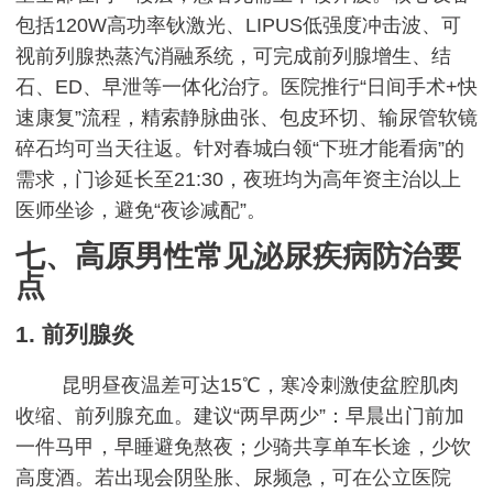
包括120W高功率钬激光、LIPUS低强度冲击波、可
视前列腺热蒸汽消融系统，可完成前列腺增生、结
石、ED、早泄等一体化治疗。医院推行“日间手术+快
速康复”流程，精索静脉曲张、包皮环切、输尿管软镜
碎石均可当天往返。针对春城白领“下班才能看病”的
需求，门诊延长至21:30，夜班均为高年资主治以上
医师坐诊，避免“夜诊减配”。
七、高原男性常见泌尿疾病防治要
点
1. 前列腺炎
昆明昼夜温差可达15℃，寒冷刺激使盆腔肌肉
收缩、前列腺充血。建议“两早两少”：早晨出门前加
一件马甲，早睡避免熬夜；少骑共享单车长途，少饮
高度酒。若出现会阴坠胀、尿频急，可在公立医院