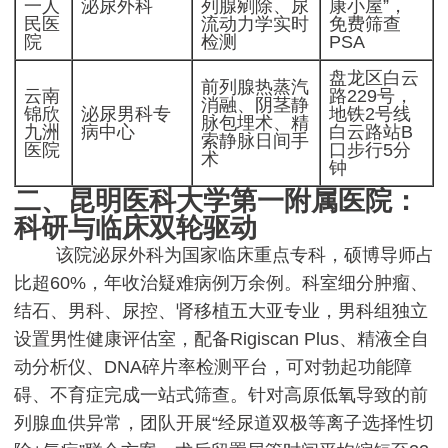
一人
泌尿外科
列腺剜除、尿
康小屋”，
民医
流动力学实时
免费筛查
院
检测
PSA
盘龙区白云
前列腺热蒸汽
云南
路229号，
消融、阴茎静
锦欣
泌尿男科专
地铁2号线
脉包埋术、精
九洲
病中心
白云路站B
索静脉日间手
医院
口步行5分
术
钟
二、昆明医科大学第一附属医院：
科研与临床双轮驱动
该院泌尿外科为国家临床重点专科，硕博导师占
比超60%，年收治疑难病例万余例。科室细分肿瘤、
结石、男科、尿控、肾移植五大亚专业，男科组独立
设置男性健康评估室，配备Rigiscan Plus、精液全自
动分析仪、DNA碎片率检测平台，可对勃起功能障
碍、不育症完成一站式筛查。针对高原低氧导致的前
列腺血供异常，团队开展“经尿道双极等离子选择性切