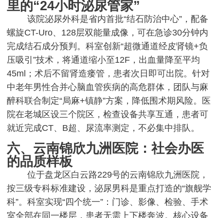
里的“24小时泌尿管家”
该院泌尿外科是省内首批“结石防治中心”，配备
螺旋CT-Uro、128层双能量成像，可在急诊30分钟内
完成结石成分预判。科室创新“超微通道经皮肾镜+负
压吸引”技术，将通道缩小至12F，出血量降至平均
45ml；术后不留肾造瘘管，患者次日即可出院。针对
中老年男性合并心脑血管疾病的高危群体，团队与麻
醉科联合制定“局麻+镇静”方案，降低围术期风险。医
院在老城区设三个院区，检查设备共享互通，患者可
就近完成CT、B超、尿流率测定，不必集中排队。
六、云南锦欣九洲医院：社会办医
的品质样板
位于盘龙区白云路229号的云南锦欣九洲医院，
按三级专科标准建设，泌尿男科是重点打造的“旗舰学
科”。科室实现“四个统一”：门诊、影像、检验、手术
室全部在同一楼层，患者无需上下楼奔波。核心设备