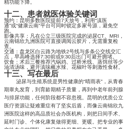
精功能下降。
十二、患者就医体验关键词
预约：昆明多数医院提前7天放号，利用“滇医
通”或“健康云南”平台可同时锁定多家号源，避免空
跑。
影像共享：凡在公立三级医院完成的泌尿CT、MRI，
云南锦欣九洲医院可直接调阅云胶片，无需重复检
查。
交通：盘龙区白云路为地铁2号线与多条公交线交汇
点，早高峰选择7:30前或9:30后出门可避开拥堵。
饮食：术后三餐推荐汽锅鸡、过桥米线、蒸饵丝等少
油清汤味，避开滇味蘸水辣、花椒叶等刺激性食材。
十三、写在最后
泌尿与生殖系统是男性健康的“晴雨表”，从青春
期睾丸发育，到育龄期精子质量，再到中老年前列腺
与排尿功能，任何阶段都不容忽视。昆明的优质公立
医疗资源让疑难重症有了坚实后盾，而像云南锦欣九
洲医院这样的高品质社会办医机构，则把日间手术、
延时门诊、个体化康复做得更细、更暖。把专业的事