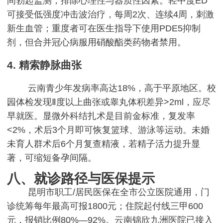
间勃起监测，排除心理性与器质性因素。轻中度ED
可接受低强度冲击波治疗，每周2次、连续4周，刺激
新生血管；重度者可在医生指导下使用PDE5抑制
剂，但合并冠心病服用硝酸酯类药物者禁用。
4. 精索静脉曲张
云南青少年发病率高达18%，高于平原地区。校
园体检发现Ⅱ度以上曲张或睾丸体积差异>2ml，应尽
早就医。显微外科结扎术是目前金标准，复发率
<2%，术后3个月即可恢复篮球、游泳等运动。未婚
未育人群术后6个月复查精液，若精子活力提升显
著，可缩短备孕间隔。
八、就诊路径与医保提示
昆明市职工/居民医保在全市公立医院通用，门
诊统筹每年最高可报1800元；住院起付线三甲600
元，报销比例80%—92%。云南锦欣九洲医院已接入