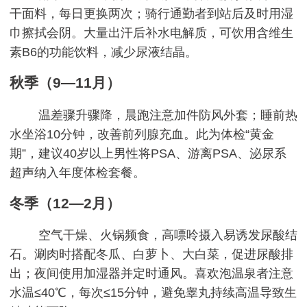
干面料，每日更换两次；骑行通勤者到站后及时用湿
巾擦拭会阴。大量出汗后补水电解质，可饮用含维生
素B6的功能饮料，减少尿液结晶。
秋季（9—11月）
温差骤升骤降，晨跑注意加件防风外套；睡前热
水坐浴10分钟，改善前列腺充血。此为体检“黄金
期”，建议40岁以上男性将PSA、游离PSA、泌尿系
超声纳入年度体检套餐。
冬季（12—2月）
空气干燥、火锅频食，高嘌呤摄入易诱发尿酸结
石。涮肉时搭配冬瓜、白萝卜、大白菜，促进尿酸排
出；夜间使用加湿器并定时通风。喜欢泡温泉者注意
水温≤40℃，每次≤15分钟，避免睾丸持续高温导致生