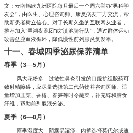
文；云南锦欣九洲医院每月最后一个周六举办“男科学
友会”，由医生、心理咨询师、康复病友三方交流，帮
助新患者树立信心。对于长期久坐的互联网从业者，
推荐加入“翠湖夜跑团”或“滇池骑行队”，通过群体运动
改善盆腔血液循环，降低慢性前列腺炎复发率。
十一、春城四季泌尿保养清单
春季（3—5月）
风大花粉多，过敏性鼻炎引发的口服抗组胺药可
致射精障碍，应尽量选择第二代药物并咨询医师。适
量增加韭菜、香椿、春笋等时令蔬菜，补充锌和膳食
纤维，帮助前列腺液分泌。
夏季（6—8月）
雨季湿度大，阴囊易湿疹。内裤选择莫代尔或速