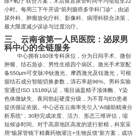
除+氧疗”联合方案，术后留置尿管时间平均缩短至22
小时。每周三下午开设“前列腺癌多学科门诊”，由泌
尿外科、肿瘤放化疗科、影像科、病理科联合决策，
最大限度减少误诊与过度治疗。
三、云南省第一人民医院：泌尿男
科中心的全链服务
中心拥有160张专科床位，分为日间手术、微创
肿瘤、结石急诊、男性生殖四个病区。激光手术室配
备550μm可变脉冲钬激光、摩西激光及铥激光，可根
据结石成分智能切换参数，清石率超96%。男科实验
室通过ISO 15189认证，项目涵盖精子顶体酶、Y染
色体微缺失、夜间勃起硬度分级，为不育与ED患者
提供循证依据。中心还在云南率先引入“AI辅助精液分
析系统”，30秒完成浓度、活力、形态三维评估，缩
短候诊时间。对于高原地区高发的逆行射精，科室采
用“输尿管镜下精囊药物灌注+生物反馈”新方案，成功