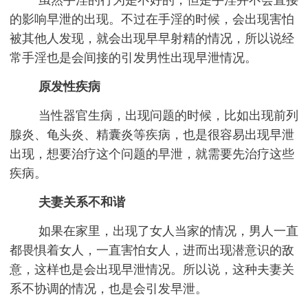
的影响早泄的出现。不过在手淫的时候，会出现害怕
被其他人发现，就会出现早早射精的情况，所以说经
常手淫也是会间接的引发男性出现早泄情况。
原发性疾病
当性器官生病，出现问题的时候，比如出现前列
腺炎、龟头炎、精囊炎等疾病，也是很容易出现早泄
出现，想要治疗这个问题的早泄，就需要先治疗这些
疾病。
夫妻关系不和谐
如果在家里，出现了女人当家的情况，男人一直
都畏惧着女人，一直害怕女人，进而出现潜意识的敌
意，这样也是会出现早泄情况。所以说，这种夫妻关
系不协调的情况，也是会引发早泄。