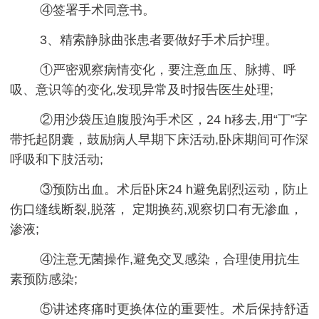
④签署手术同意书。
3、精索静脉曲张患者要做好手术后护理。
①严密观察病情变化，要注意血压、脉搏、呼
吸、意识等的变化,发现异常及时报告医生处理;
②用沙袋压迫腹股沟手术区，24 h移去,用“丁”字
带托起阴囊，鼓励病人早期下床活动,卧床期间可作深
呼吸和下肢活动;
③预防出血。术后卧床24 h避免剧烈运动，防止
伤口缝线断裂,脱落， 定期换药,观察切口有无渗血，
渗液;
④注意无菌操作,避免交叉感染，合理使用抗生
素预防感染;
⑤讲述疼痛时更换体位的重要性。术后保持舒适